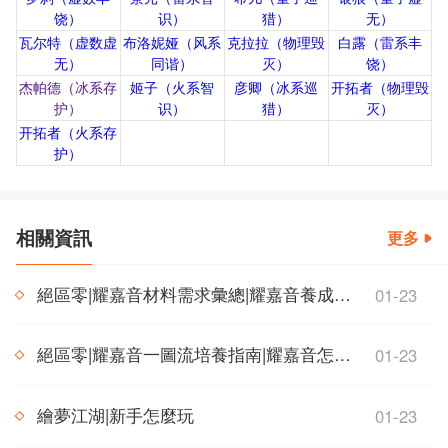
饶）
识）
猎）
无）
瓦尔特（虚数虚
布洛妮娅（风系
克拉拉（物理毁
白露（雷系丰
无）
同谐）
灭）
饶）
杰帕德（冰系存
姬子（火系智
彦卿（冰系巡
开拓者（物理毁
护）
识）
猎）
灭）
开拓者（火系存
护）
相關資訊
更多
絕區零|耀嘉音材料需求彙總|耀嘉音養成材料需求一覽
01-23
絕區零|耀嘉音一圖流培養指南|耀嘉音怎麼培養
01-23
繪夢江湖|新手怎麼玩
01-23