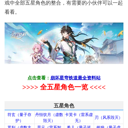
戏中全部五星角色的整合，有需要的小伙伴可以一起
看看。
点击查看：
崩坏星穹铁道最全资料站
>>>> 全五星角色一览 <<<<
五星角色
符玄（量子存
丹恒饮月（虚数
卡芙卡（雷系虚
刃（风系毁灭）
护）
毁灭）
无）
罗刹（虚数丰
景元（雷系智
希儿（量子巡
银狼（量子虚