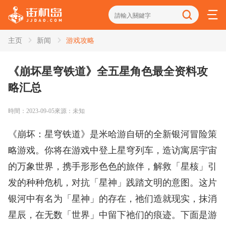
主页
新闻
游戏攻略
資訊
街機秘籍
街機人物
街機雜談
街機出招
《崩坏星穹铁道》全五星角色最全资料攻
略汇总
家機攻略
掌機攻略
時間：2023-09-05
來源：未知
《崩坏：星穹铁道》是米哈游自研的全新银河冒险策
略游戏。你将在游戏中登上星穹列车，造访寓居宇宙
的万象世界，携手形形色色的旅伴，解救「星核」引
发的种种危机，对抗「星神」践踏文明的意图。这片
银河中有名为「星神」的存在，祂们造就现实，抹消
星辰，在无数「世界」中留下祂们的痕迹。下面是游