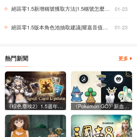
絕區零1.5新增稱號獲取方法|1.5稱號怎麼獲得
01-23
絕區零1.5版本角色池抽取建議|耀嘉音值不值得抽
01-23
熱門新聞
更多
《棕色塵埃2》1.5週年紀念事前預約開跑
《Pokémon GO》新血與老將活動限時開啟