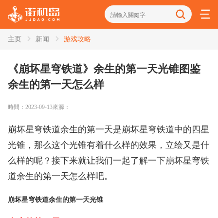
主页
新闻
游戏攻略
資訊
街機秘籍
街機人物
街機雜談
街機出招
《崩坏星穹铁道》余生的第一天光锥图鉴
余生的第一天怎么样
家機攻略
掌機攻略
時間：2023-09-13
來源：
崩坏星穹铁道余生的第一天是崩坏星穹铁道中的四星
光锥，那么这个光锥有着什么样的效果，立绘又是什
么样的呢？接下来就让我们一起了解一下崩坏星穹铁
道余生的第一天怎么样吧。
崩坏星穹铁道余生的第一天光锥