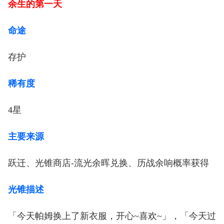
余生的第一天
命途
存护
稀有度
4星
主要来源
跃迁、光锥商店-流光余晖兑换、历战余响概率获得
光锥描述
「今天帕姆换上了新衣服，开心~喜欢~」，「今天过